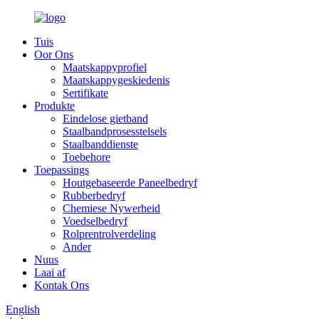
Tuis
Oor Ons
Maatskappyprofiel
Maatskappygeskiedenis
Sertifikate
Produkte
Eindelose gietband
Staalbandprosesstelsels
Staalbanddienste
Toebehore
Toepassings
Houtgebaseerde Paneelbedryf
Rubberbedryf
Chemiese Nywerheid
Voedselbedryf
Rolprentrolverdeling
Ander
Nuus
Laai af
Kontak Ons
English