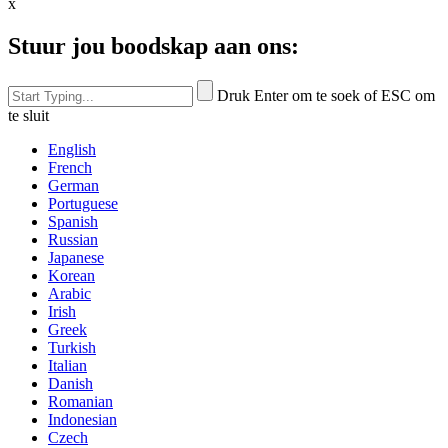
x
Stuur jou boodskap aan ons:
Druk Enter om te soek of ESC om
te sluit
English
French
German
Portuguese
Spanish
Russian
Japanese
Korean
Arabic
Irish
Greek
Turkish
Italian
Danish
Romanian
Indonesian
Czech