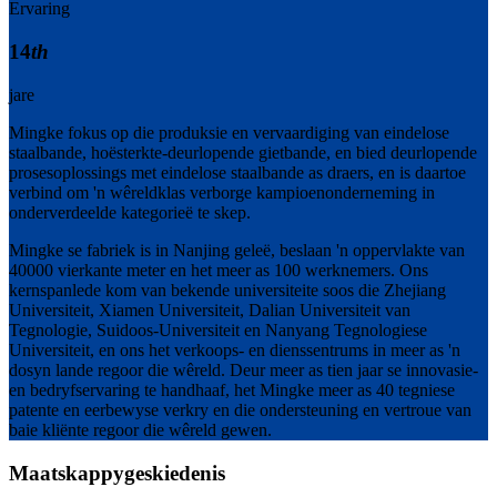
Ervaring
14
th
jare
Mingke fokus op die produksie en vervaardiging van eindelose
staalbande, hoësterkte-deurlopende gietbande, en bied deurlopende
prosesoplossings met eindelose staalbande as draers, en is daartoe
verbind om 'n wêreldklas verborge kampioenonderneming in
onderverdeelde kategorieë te skep.
Mingke se fabriek is in Nanjing geleë, beslaan 'n oppervlakte van
40000 vierkante meter en het meer as 100 werknemers. Ons
kernspanlede kom van bekende universiteite soos die Zhejiang
Universiteit, Xiamen Universiteit, Dalian Universiteit van
Tegnologie, Suidoos-Universiteit en Nanyang Tegnologiese
Universiteit, en ons het verkoops- en dienssentrums in meer as 'n
dosyn lande regoor die wêreld. Deur meer as tien jaar se innovasie-
en bedryfservaring te handhaaf, het Mingke meer as 40 tegniese
patente en eerbewyse verkry en die ondersteuning en vertroue van
baie kliënte regoor die wêreld gewen.
Maatskappygeskiedenis