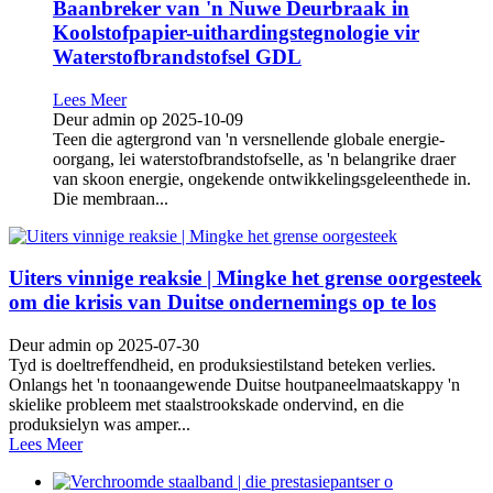
Baanbreker van 'n Nuwe Deurbraak in
Koolstofpapier-uithardingstegnologie vir
Waterstofbrandstofsel GDL
Lees Meer
Deur admin op 2025-10-09
Teen die agtergrond van 'n versnellende globale energie-
oorgang, lei waterstofbrandstofselle, as 'n belangrike draer
van skoon energie, ongekende ontwikkelingsgeleenthede in.
Die membraan...
Uiters vinnige reaksie | Mingke het grense oorgesteek
om die krisis van Duitse ondernemings op te los
Deur admin op 2025-07-30
Tyd is doeltreffendheid, en produksiestilstand beteken verlies.
Onlangs het 'n toonaangewende Duitse houtpaneelmaatskappy 'n
skielike probleem met staalstrookskade ondervind, en die
produksielyn was amper...
Lees Meer