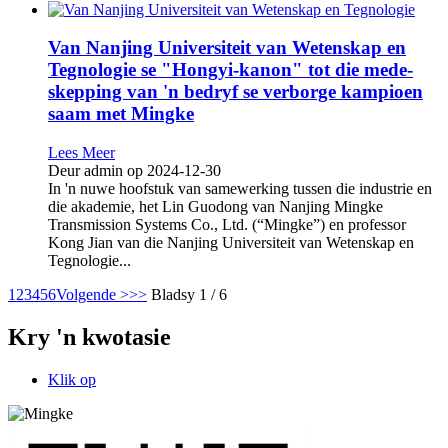
Van Nanjing Universiteit van Wetenskap en
Tegnologie se "Hongyi-kanon" tot die mede-
skepping van 'n bedryf se verborge kampioen
saam met Mingke
Lees Meer
Deur admin op 2024-12-30
In 'n nuwe hoofstuk van samewerking tussen die industrie en
die akademie, het Lin Guodong van Nanjing Mingke
Transmission Systems Co., Ltd. (“Mingke”) en professor
Kong Jian van die Nanjing Universiteit van Wetenskap en
Tegnologie...
1
2
3
4
5
6
Volgende >
>>
Bladsy 1 / 6
Kry 'n kwotasie
Klik op