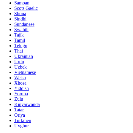
Samoan
Scots Gaelic
Shona
Sindhi
Sundanese
Swahili
Tajik
Tamil
Telugu
Thai
Ukrainian
Urdu
Uzbek
Vietnamese
Welsh
Xhosa
Yiddish
Yoruba
Zulu
Kinyarwanda
Tatar
Oriya
Turkmen
Uyghur