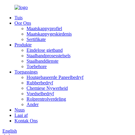
Tuis
Oor Ons
Maatskappyprofiel
Maatskappygeskiedenis
Sertifikate
Produkte
Eindelose gietband
Staalbandprosesstelsels
Staalbanddienste
Toebehore
Toepassings
Houtgebaseerde Paneelbedryf
Rubberbedryf
Chemiese Nywerheid
Voedselbedryf
Rolprentrolverdeling
Ander
Nuus
Laai af
Kontak Ons
English