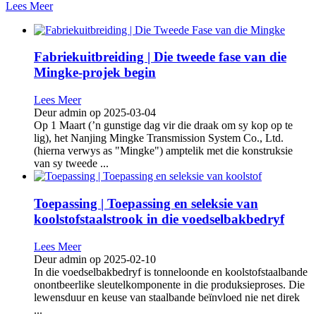
Lees Meer
Fabriekuitbreiding | Die tweede fase van die
Mingke-projek begin
Lees Meer
Deur admin op 2025-03-04
Op 1 Maart (’n gunstige dag vir die draak om sy kop op te
lig), het Nanjing Mingke Transmission System Co., Ltd.
(hierna verwys as "Mingke") amptelik met die konstruksie
van sy tweede ...
Toepassing | Toepassing en seleksie van
koolstofstaalstrook in die voedselbakbedryf
Lees Meer
Deur admin op 2025-02-10
In die voedselbakbedryf is tonneloonde en koolstofstaalbande
onontbeerlike sleutelkomponente in die produksieproses. Die
lewensduur en keuse van staalbande beïnvloed nie net direk
...