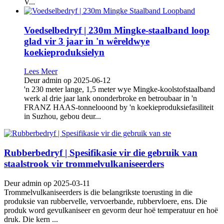
V...
Voedselbedryf | 230m Mingke-staalband loop
glad vir 3 jaar in 'n wêreldwye
koekieproduksielyn
Lees Meer
Deur admin op 2025-06-12
'n 230 meter lange, 1,5 meter wye Mingke-koolstofstaalband
werk al drie jaar lank ononderbroke en betroubaar in 'n
FRANZ HAAS-tonnelooond by 'n koekieproduksiefasiliteit
in Suzhou, gebou deur...
Rubberbedryf | Spesifikasie vir die gebruik van
staalstrook vir trommelvulkaniseerders
Deur admin op 2025-03-11
Trommelvulkaniseerders is die belangrikste toerusting in die
produksie van rubbervelle, vervoerbande, rubbervloere, ens. Die
produk word gevulkaniseer en gevorm deur hoë temperatuur en hoë
druk. Die kern ...