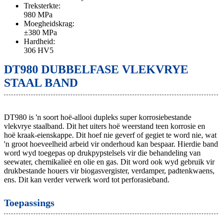
Treksterkte:
980 MPa
Moegheidskrag:
±380 MPa
Hardheid:
306 HV5
DT980 DUBBELFASE VLEKVRYE
STAAL BAND
DT980 is 'n soort hoë-allooi dupleks super korrosiebestande
vlekvrye staalband. Dit het uiters hoë weerstand teen korrosie en
hoë kraak-eienskappe. Dit hoef nie geverf of gegiet te word nie, wat
'n groot hoeveelheid arbeid vir onderhoud kan bespaar. Hierdie band
word wyd toegepas op drukpypstelsels vir die behandeling van
seewater, chemikalieë en olie en gas. Dit word ook wyd gebruik vir
drukbestande houers vir biogasvergister, verdamper, padtenkwaens,
ens. Dit kan verder verwerk word tot perforasieband.
Toepassings