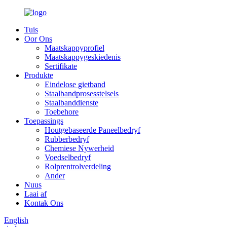
Tuis
Oor Ons
Maatskappyprofiel
Maatskappygeskiedenis
Sertifikate
Produkte
Eindelose gietband
Staalbandprosesstelsels
Staalbanddienste
Toebehore
Toepassings
Houtgebaseerde Paneelbedryf
Rubberbedryf
Chemiese Nywerheid
Voedselbedryf
Rolprentrolverdeling
Ander
Nuus
Laai af
Kontak Ons
English