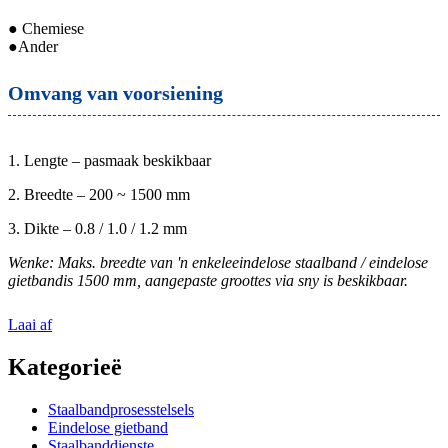
● Chemiese
●
Ander
Omvang van voorsiening
1. Lengte – pasmaak beskikbaar
2. Breedte – 200 ~ 1500 mm
3. Dikte – 0.8 / 1.0 / 1.2 mm
Wenke: Maks. breedte van 'n enkele
eindelose staalband / eindelose
gietband
is 1500 mm, aangepaste groottes via sny is beskikbaar.
Laai af
Kategorieë
Staalbandprosesstelsels
Eindelose gietband
Staalbanddienste