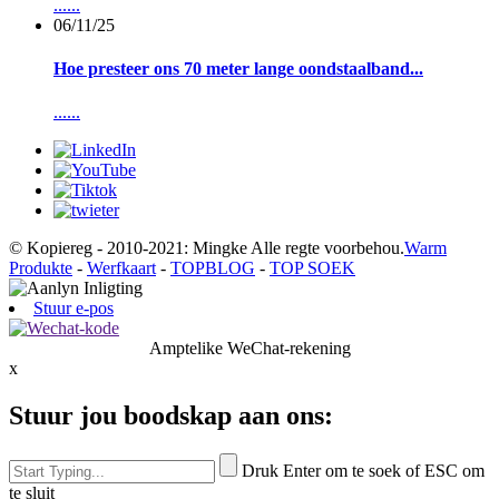
......
06/11/25
Hoe presteer ons 70 meter lange oondstaalband...
......
© Kopiereg - 2010-2021: Mingke Alle regte voorbehou.
Warm
Produkte
-
Werfkaart
-
TOPBLOG
-
TOP SOEK
Stuur e-pos
Amptelike WeChat-rekening
x
Stuur jou boodskap aan ons:
Druk Enter om te soek of ESC om
te sluit