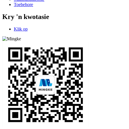
Toebehore
Kry 'n kwotasie
Klik op