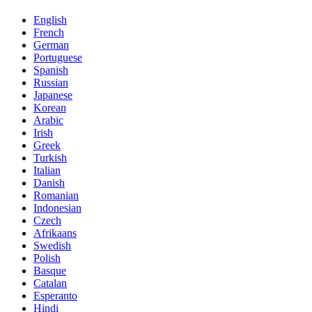
English
French
German
Portuguese
Spanish
Russian
Japanese
Korean
Arabic
Irish
Greek
Turkish
Italian
Danish
Romanian
Indonesian
Czech
Afrikaans
Swedish
Polish
Basque
Catalan
Esperanto
Hindi