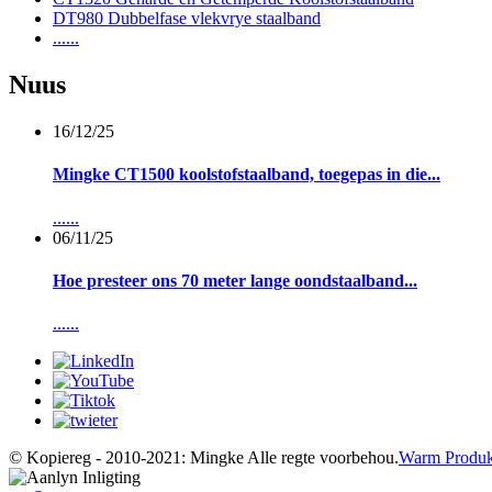
DT980 Dubbelfase vlekvrye staalband
......
Nuus
16/12/25
Mingke CT1500 koolstofstaalband, toegepas in die...
......
06/11/25
Hoe presteer ons 70 meter lange oondstaalband...
......
© Kopiereg - 2010-2021: Mingke Alle regte voorbehou.
Warm Produk