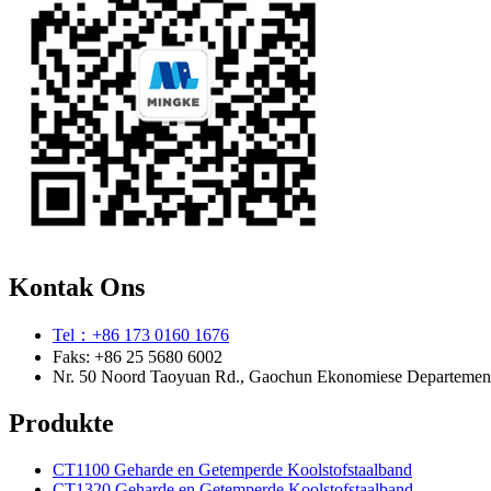
Kontak Ons
Tel：+86 173 0160 1676
Faks: +86 25 5680 6002
Nr. 50 Noord Taoyuan Rd., Gaochun Ekonomiese Departement 
Produkte
CT1100 Geharde en Getemperde Koolstofstaalband
CT1320 Geharde en Getemperde Koolstofstaalband