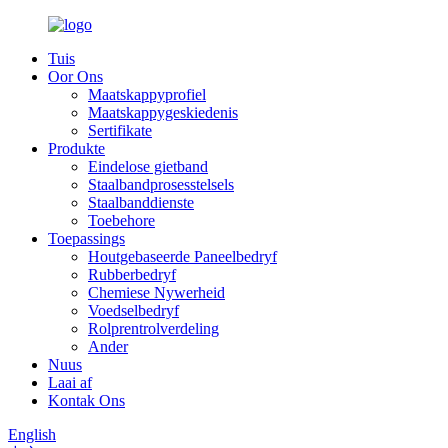
Tuis
Oor Ons
Maatskappyprofiel
Maatskappygeskiedenis
Sertifikate
Produkte
Eindelose gietband
Staalbandprosesstelsels
Staalbanddienste
Toebehore
Toepassings
Houtgebaseerde Paneelbedryf
Rubberbedryf
Chemiese Nywerheid
Voedselbedryf
Rolprentrolverdeling
Ander
Nuus
Laai af
Kontak Ons
English