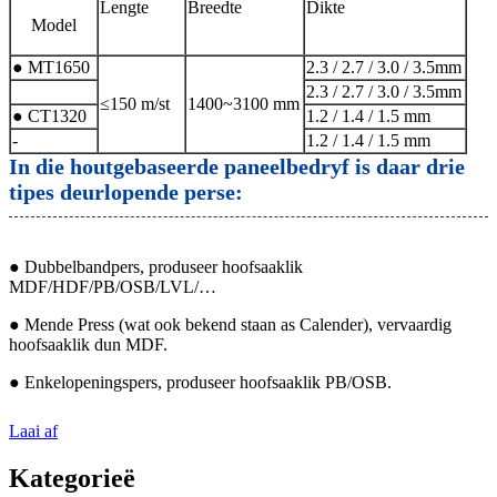
Lengte
Breedte
Dikte
Model
● MT1650
2.3 / 2.7 / 3.0 / 3.5mm
2.3 / 2.7 / 3.0 / 3.5mm
≤150 m/st
1400~3100 mm
● CT1320
1.2 / 1.4 / 1.5 mm
-
1.2 / 1.4 / 1.5 mm
In die houtgebaseerde paneelbedryf is daar drie
tipes deurlopende perse:
● Dubbelbandpers, produseer hoofsaaklik
MDF/HDF/PB/OSB/LVL/…
● Mende Press (wat ook bekend staan ​​as Calender), vervaardig
hoofsaaklik dun MDF.
● Enkelopeningspers, produseer hoofsaaklik PB/OSB.
Laai af
Kategorieë