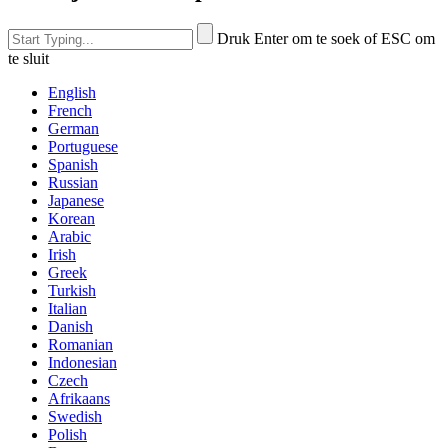
Druk Enter om te soek of ESC om
te sluit
English
French
German
Portuguese
Spanish
Russian
Japanese
Korean
Arabic
Irish
Greek
Turkish
Italian
Danish
Romanian
Indonesian
Czech
Afrikaans
Swedish
Polish