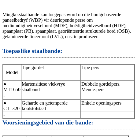
Mingke-staalbande kan toegepas word op die houtgebaseerde
paneelbedryf (WBP) vir deurlopende perse om
mediumdigtheidveselbord (MDF), hoëdigtheidveselbord (HDF),
spaanplaat (PB), spaanplaat, georiënteerde strukturele bord (OSB),
gelamineerde fineerhout (LVL), ens. te produseer.
Toepaslike staalbande:
Tipe gordel
Tipe pers
Model
●
Martensitiese vlekvrye
Dubbele gordelpers,
MT1650
staalband
Mende-pers
-
●
Geharde en getemperde
Enkele openingspers
CT1320
koolstofstaal
-
Voorsieningsgebied van die bande: