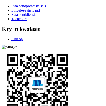
Staalbandprosesstelsels
Eindelose gietband
Staalbanddienste
Toebehore
Kry 'n kwotasie
Klik op