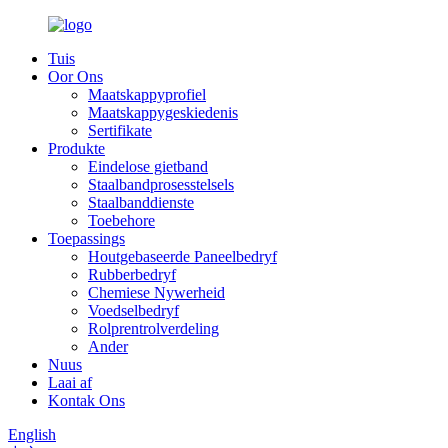
Tuis
Oor Ons
Maatskappyprofiel
Maatskappygeskiedenis
Sertifikate
Produkte
Eindelose gietband
Staalbandprosesstelsels
Staalbanddienste
Toebehore
Toepassings
Houtgebaseerde Paneelbedryf
Rubberbedryf
Chemiese Nywerheid
Voedselbedryf
Rolprentrolverdeling
Ander
Nuus
Laai af
Kontak Ons
English