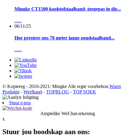
Mingke CT1500 koolstofstaalband, toegepas in die...
......
06/11/25
Hoe presteer ons 70 meter lange oondstaalband...
......
© Kopiereg - 2010-2021: Mingke Alle regte voorbehou.
Warm
Produkte
-
Werfkaart
-
TOPBLOG
-
TOP SOEK
Stuur e-pos
Amptelike WeChat-rekening
x
Stuur jou boodskap aan ons: