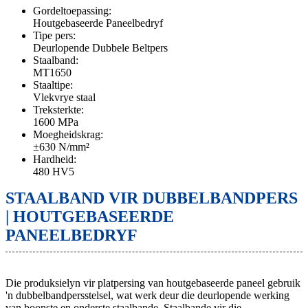
Gordeltoepassing:
Houtgebaseerde Paneelbedryf
Tipe pers:
Deurlopende Dubbele Beltpers
Staalband:
MT1650
Staaltipe:
Vlekvrye staal
Treksterkte:
1600 MPa
Moegheidskrag:
±630 N/mm²
Hardheid:
480 HV5
STAALBAND VIR DUBBELBANDPERS
| HOUTGEBASEERDE
PANEELBEDRYF
Die produksielyn vir platpersing van houtgebaseerde paneel gebruik
'n dubbelbandpersstelsel, wat werk deur die deurlopende werking
van boonste en onderste staalbande. Staalbande vir die